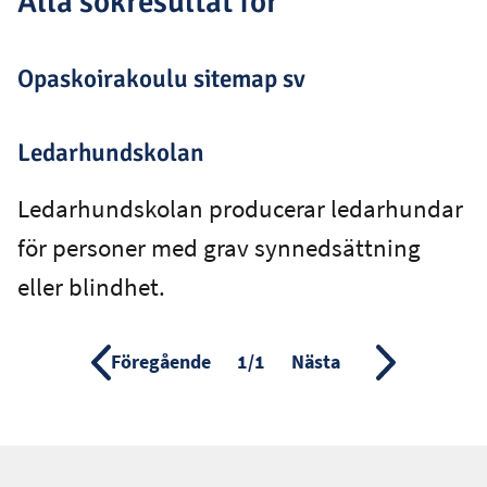
Alla sökresultat för ""
Opaskoirakoulu sitemap sv
Ledarhundskolan
Ledarhundskolan producerar ledarhundar
för personer med grav synnedsättning
eller blindhet.
Föregående
Sida
1/1
Nästa