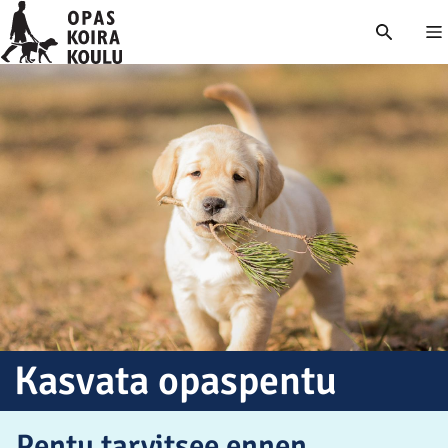
Nä
Kasvata opaspentu
Pentu tarvitsee ennen