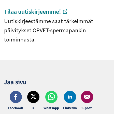
Tilaa uutiskirjeemme!
-
Uutiskirjeestämme saat tärkeimmät
Ulkoinen linkki
päivitykset OPVET-spermapankin
toiminnasta.
Jaa sivu
Facebook
X
WhatsApp
LinkedIn
S-posti